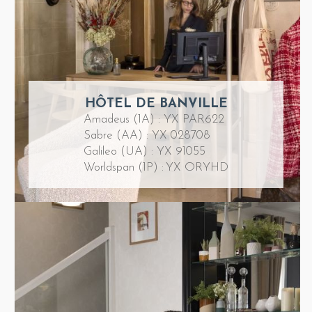
HÔTEL DE BANVILLE
Amadeus (1A) : YX PAR622
Sabre (AA) : YX 028708
Galileo (UA) : YX 91055
Worldspan (1P) : YX ORYHD