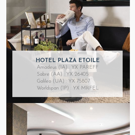
HOTEL PLAZA ETOILE
Amadeus (1A) : YX PAREFF
Sabre (AA) : YX 26405
Galileo (UA) : YX 75807
Worldspan (1P) : YX MRFEL