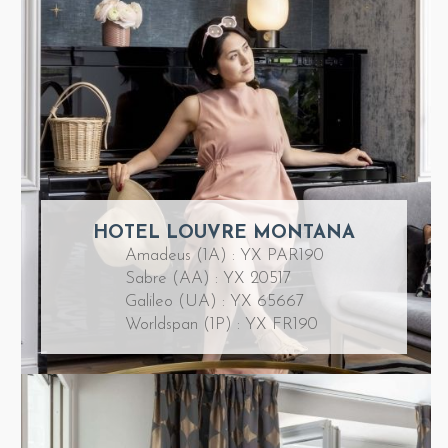
HOTEL LOUVRE MONTANA
Amadeus (1A) : YX PAR190
Sabre (AA) : YX 20517
Galileo (UA) : YX 65667
Worldspan (1P) : YX FR190