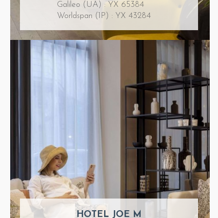
Galileo (UA) : YX 65384
Worldspan (1P) : YX 43284
HOTEL JOE M