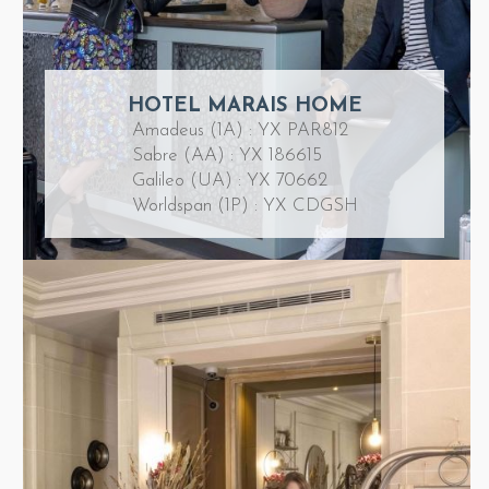
HOTEL MARAIS HOME
Amadeus (1A) : YX PAR812
Sabre (AA) : YX 186615
Galileo (UA) : YX 70662
Worldspan (1P) : YX CDGSH