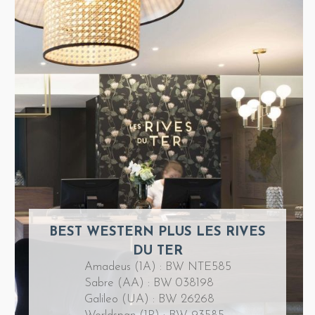
BEST WESTERN PLUS LES RIVES
DU TER
Amadeus (1A) : BW NTE585
Sabre (AA) : BW 038198
Galileo (UA) : BW 26268