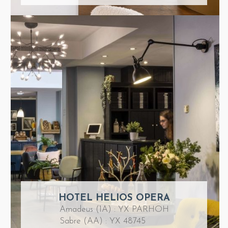
HOTEL HELIOS OPERA
Amadeus (1A) : YX PARHOH
Sabre (AA) : YX 48745