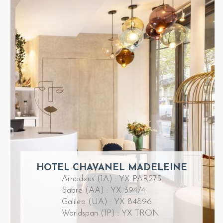
HOTEL CHAVANEL MADELEINE
Amadeus (1A) : YX PAR275
Sabre (AA) : YX 39474
Galileo (UA) : YX 84896
Worldspan (1P) : YX TRON