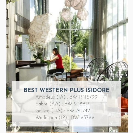
BEST WESTERN PLUS ISIDORE
Amadeus (1A) : BW RNS799
Sabre (AA) : BW 208617
Galileo (UA) : BW A0742
Worldspan (1P) : BW 93799