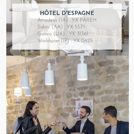
HÔTEL D'ESPAGNE
Amadeus (1A) : YX PAREH
Sabre (AA) : YX 55711
Galileo (UA) : YX 31361
Worldspan (1P) : YX 0625