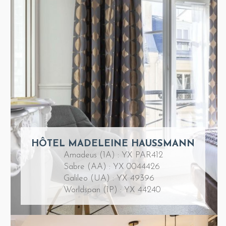
HÔTEL MADELEINE HAUSSMANN
Amadeus (1A) : YX PAR412
Sabre (AA) : YX 0044426
Galileo (UA) : YX 49396
Worldspan (1P) : YX 44240