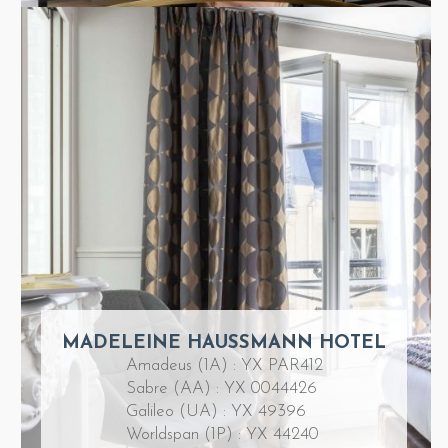
MADELEINE HAUSSMANN HOTEL
Amadeus (1A) : YX PAR412
Sabre (AA) : YX 0044426
Galileo (UA) : YX 49396
Worldspan (1P) : YX 44240