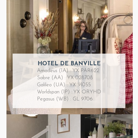
HOTEL DE BANVILLE
Amadeus (1A) : YX PAR622
Sabre (AA) : YX 028708
Galileo (UA) : YX 91055
Worldspan (1P) : YX ORYHD
Pegasus (WB) : GL 9706