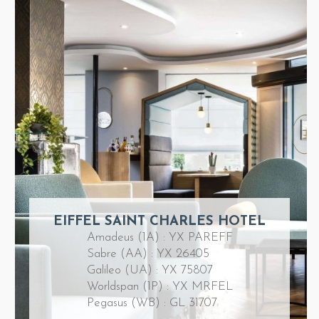
EIFFEL SAINT CHARLES HOTEL
Amadeus (1A) : YX PAREFF
Sabre (AA) : YX 26405
Galileo (UA) : YX 75807
Worldspan (1P) : YX MRFEL
Pegasus (WB) : GL 31707