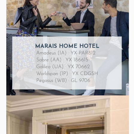
MARAIS HOME HOTEL
Amadeus (1A) : YX PAR812
Sabre (AA) : YX 186615
Galileo (UA) : YX 70662
Worldspan (1P) : YX CDGSH
Pegasus (WB) : GL 9706