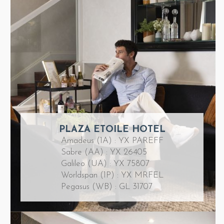
PLAZA ETOILE HOTEL
Amadeus (1A) : YX PAREFF
Sabre (AA) : YX 26405
Galileo (UA) : YX 75807
Worldspan (1P) : YX MRFEL
Pegasus (WB) : GL 31707