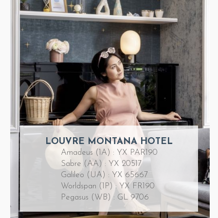
LOUVRE MONTANA HOTEL
Amadeus (1A) : YX PAR190
Sabre (AA) : YX 20517
Galileo (UA) : YX 65667
Worldspan (1P) : YX FR190
Pegasus (WB) : GL 9706