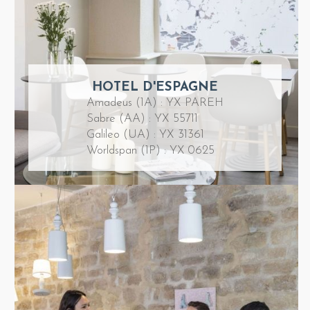
HOTEL D'ESPAGNE
Amadeus (1A) : YX PAREH
Sabre (AA) : YX 55711
Galileo (UA) : YX 31361
Worldspan (1P) : YX 0625