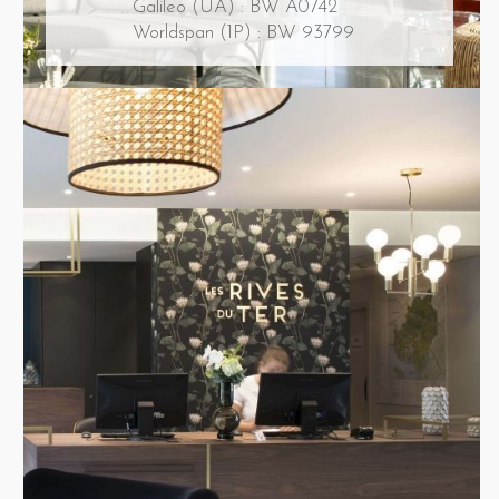
Galileo (UA) : BW A0742
Worldspan (1P) : BW 93799