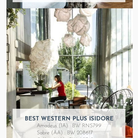
BEST WESTERN PLUS ISIDORE
Amadeus (1A) : BW RNS799
Sabre (AA) : BW 208617