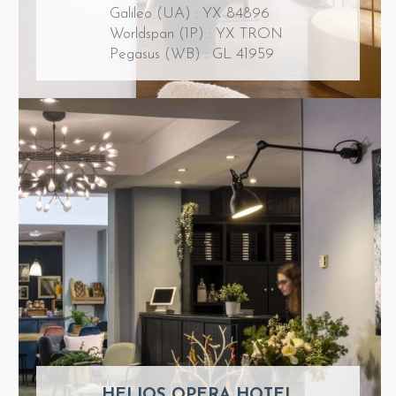
Galileo (UA) : YX 84896
Worldspan (1P) : YX TRON
Pegasus (WB) : GL 41959
HELIOS OPERA HOTEL