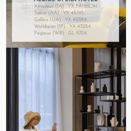
Amadeus (1A) : YX PARHOH
Sabre (AA) : YX 48745
Galileo (UA) : YX 65384
Worldspan (1P) : YX 43284
Pegasus (WB) : GL 9706