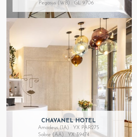
Pegasus (WB) : GL 9706
CHAVANEL HOTEL
Amadeus (1A) : YX PAR275
Sabre (AA) : YX 39474