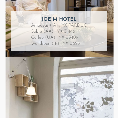
JOE M HOTEL
Amadeus (1A) : YX PARDUC
Sabre (AA) : YX 31446
Galileo (UA) : YX 05409
Worldspan (1P) : YX 0625